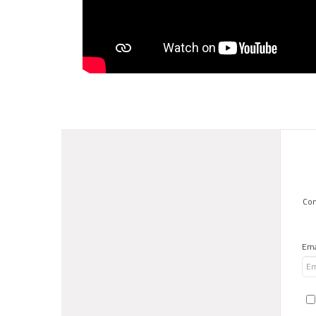
Con
Ema